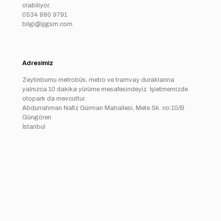
olabiliyor.
0534 880 9791
bilgi@jjgsm.com
Adresimiz
Zeytinburnu metrobüs, metro ve tramvay duraklarına
yalnızca 10 dakika yürüme mesafesindeyiz. İşletmemizde
otopark da mevcuttur.
Abdurrahman Nafiz Gürman Mahallesi, Mete Sk. no:10/B
Güngören
İstanbul